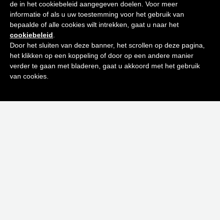
een stralende huid
de in het cookiebeleid aangegeven doelen. Voor meer
informatie of als u uw toestemming voor het gebruik van
bepaalde of alle cookies wilt intrekken, gaat u naar het
Schrijf je in op onze nieuwsbrief en
cookiebeleid
.
ontvang de beste tips en promoties
Door het sluiten van deze banner, het scrollen op deze pagina,
het klikken op een koppeling of door op een andere manier
0
verder te gaan met bladeren, gaat u akkoord met het gebruik
Inschrijven
van cookies.
Instant zon!
Neen bedankt! Ik ben niet geïnteresseerd.
05/03/2018
Christophe De Noyette
Nieuws
Geniet jij ook zo van het zonnetje? Misschien heb je al
uw favoriet lentejurkje in handen gehad maar hielden je
bleke benen je tegen? Wij hebben dé oplossing in huis
om u een instant zonnige tint te bezorgen, plaatselijk
of…
Read more