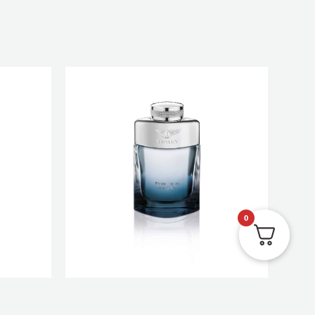
0
R 100 ML
BENTLEY AZURE EAU DE TOILETTE 100 ML
€
82,00