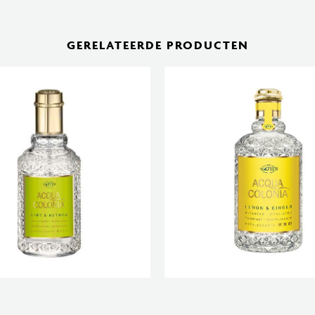
GERELATEERDE PRODUCTEN
LONIA LIME & NUTMEG 100 ML
ACQUA COLONIA FIQ & VÉTIVE
€
39,95
€
39,95