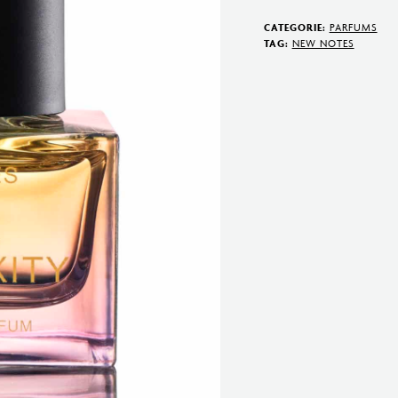
Extrait
CATEGORIE:
PARFUMS
de
TAG:
NEW NOTES
Parfum
50
ml
aantal