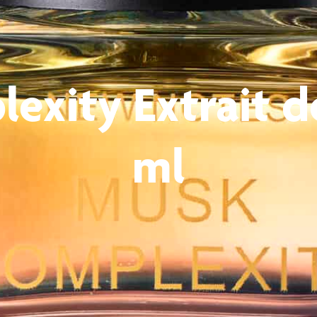
exity Extrait d
ml