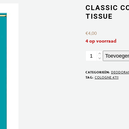
CLASSIC C
TISSUE
€
4,00
4 op voorraad
Classic
Toevoegen
Cologne
4711
CATEGORIEËN:
DEODORA
Refreshing
TAG:
COLOGNE 4711
Tissue
aantal