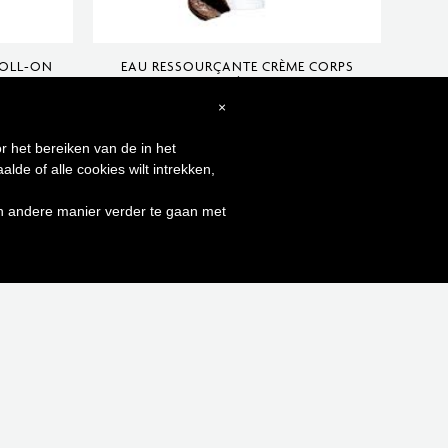
ROLL-ON
EAU RESSOURÇANTE CRÈME CORPS
VELOUTÉE 200ML
€
×
47,00
agen
Toevoegen aan winkelwagen
r het bereiken van de in het
de of alle cookies wilt intrekken,
0
en andere manier verder te gaan met