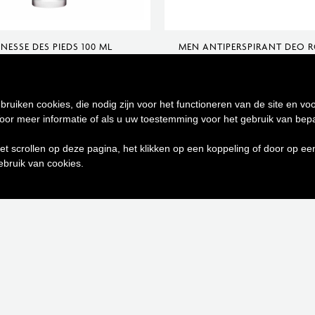
UNESSE DES PIEDS 100 ML
MEN ANTIPERSPIRANT DEO 
€
345,00
€
235,00
voegen aan winkelwagen
Toevoegen aan winkelw
bruiken cookies, die nodig zijn voor het functioneren van de site en voo
r meer informatie of als u uw toestemming voor het gebruik van bepaal
het scrollen op deze pagina, het klikken op een koppeling of door op e
ebruik van cookies.
Privacybeleid | Algemene voorwaarden | Retourvoorwaarden
Schrijf je in op onze nieuwsbrief