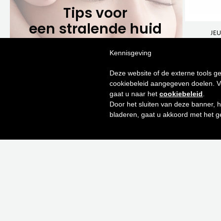
Tips voor
een stralende huid
HUILE TONIC 100 ML
JE
€
61,00
Kennisgeving
Schrijf je in op onze nieuwsbrief en ontvang
Toevoegen aan winkelwagen
Toe
de beste tips en promoties
Deze website of de externe tools ge
cookiebeleid aangegeven doelen. Voo
gaat u naar het
cookiebeleid
.
Door het sluiten van deze banner, 
Inschrijven
bladeren, gaat u akkoord met het g
Neen bedankt! Ik ben niet geïnteresseerd.
E-