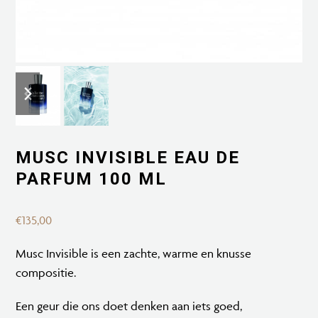
previous
next
slide
slide
MUSC INVISIBLE EAU DE
PARFUM 100 ML
€
135,00
Musc Invisible is een zachte, warme en knusse
compositie.
Een geur die ons doet denken aan iets goed,