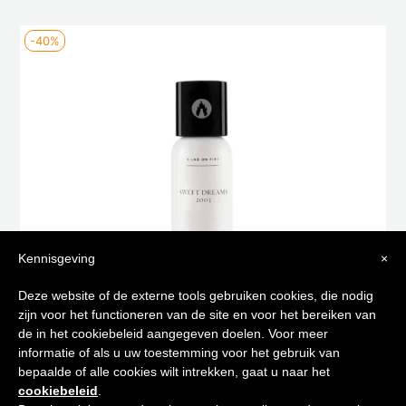
-40%
Kennisgeving
×
Tips voor
Deze website of de externe tools gebruiken cookies, die nodig
zijn voor het functioneren van de site en voor het bereiken van
SWEET DREAMS 60 ML
een stralende huid
de in het cookiebeleid aangegeven doelen. Voor meer
€
110,00
€
66,00
informatie of als u uw toestemming voor het gebruik van
bepaalde of alle cookies wilt intrekken, gaat u naar het
Toevoegen aan winkelwagen
Schrijf je in op onze nieuwsbrief en
cookiebeleid
.
ontvang de beste tips en promoties