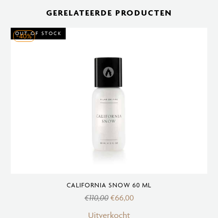
100
GERELATEERDE PRODUCTEN
ml
aantal
OUT OF STOCK
-40%
CALIFORNIA SNOW 60 ML
€
110,00
€
66,00
Uitverkocht