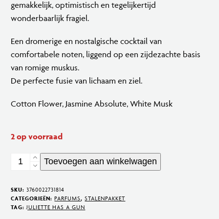
gemakkelijk, optimistisch en tegelijkertijd
wonderbaarlijk fragiel.
Een dromerige en nostalgische cocktail van
comfortabele noten, liggend op een zijdezachte basis
van romige muskus.
De perfecte fusie van lichaam en ziel.
Cotton Flower, Jasmine Absolute, White Musk
2 op voorraad
Musc
Toevoegen aan winkelwagen
Invisible
Eau
SKU:
3760022731814
de
CATEGORIEËN:
PARFUMS
,
STALENPAKKET
TAG:
JULIETTE HAS A GUN
Parfum