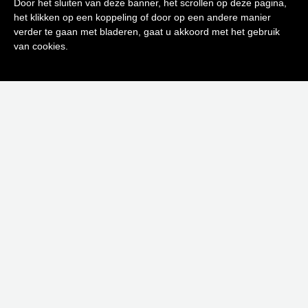
Door het sluiten van deze banner, het scrollen op deze pagina,
het klikken op een koppeling of door op een andere manier
0
verder te gaan met bladeren, gaat u akkoord met het gebruik
Inschrijven
van cookies.
Neen bedankt! Ik ben niet geïnteresseerd.
EAU RESSOURÇANTE SPRAY 100 ML
€
61,00
Toevoegen aan winkelwagen
OUT OF STOCK
-40%