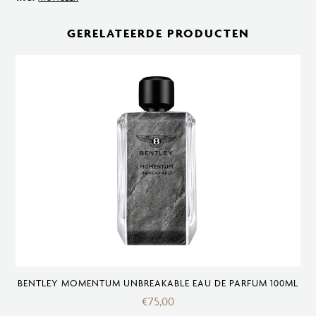
de
Parfum
GERELATEERDE PRODUCTEN
60
ml
aantal
BENTLEY MOMENTUM UNBREAKABLE EAU DE PARFUM 100ML
€
75,00