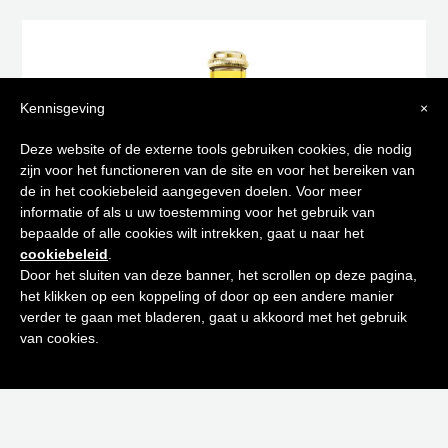
Kennisgeving
×
Tips voor
Deze website of de externe tools gebruiken cookies, die nodig
zijn voor het functioneren van de site en voor het bereiken van
een stralende huid
de in het cookiebeleid aangegeven doelen. Voor meer
informatie of als u uw toestemming voor het gebruik van
bepaalde of alle cookies wilt intrekken, gaat u naar het
Schrijf je in op onze nieuwsbrief en
cookiebeleid
.
ontvang de beste tips en promoties
Door het sluiten van deze banner, het scrollen op deze pagina,
het klikken op een koppeling of door op een andere manier
0
verder te gaan met bladeren, gaat u akkoord met het gebruik
Inschrijven
van cookies.
ACQUA COLONIA FIQ & VÉTIVER 100 ML
Neen bedankt! Ik ben niet geïnteresseerd.
€
39,95
Toevoegen aan winkelwagen