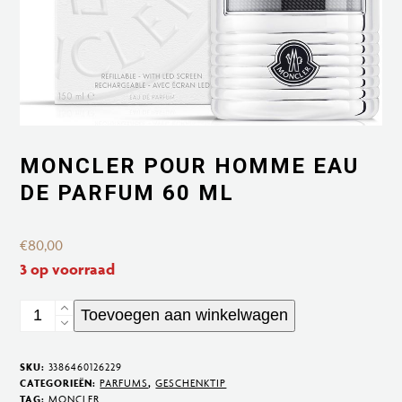
MONCLER POUR HOMME EAU
DE PARFUM 60 ML
€
80,00
3 op voorraad
Moncler
Toevoegen aan winkelwagen
pour
Homme
SKU:
3386460126229
Eau
CATEGORIEËN:
PARFUMS
,
GESCHENKTIP
TAG:
MONCLER