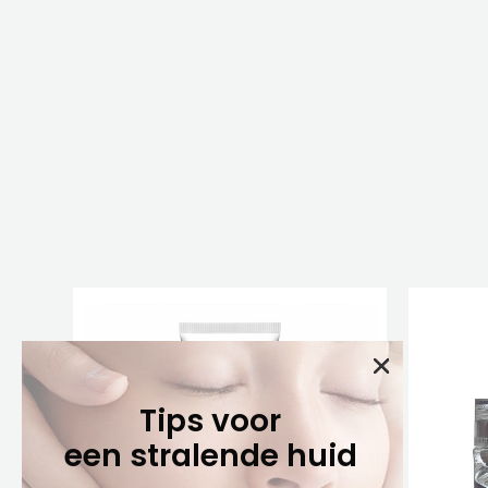
Tips voor
een stralende huid