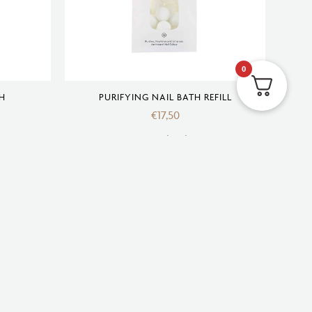
0
H
PURIFYING NAIL BATH REFILL
€
17,50
agen
Uitverkocht