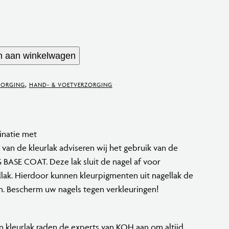
 aan winkelwagen
ZORGING
,
HAND- & VOETVERZORGING
natie met
van de kleurlak adviseren wij het gebruik van de
SE COAT. Deze lak sluit de nagel af voor
ellak. Hierdoor kunnen kleurpigmenten uit nagellak de
en. Bescherm uw nagels tegen verkleuringen!
en kleurlak raden de experts van KOH aan om altijd