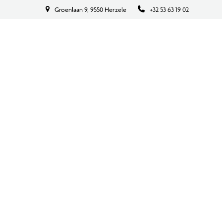
Groenlaan 9, 9550 Herzele
+32 53 63 19 02
BOEK NU
CONTACT