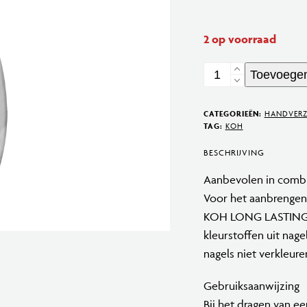
2 op voorraad
Top
Toevoegen
Coat
Bamboo
CATEGORIEËN:
HANDVER
aantal
TAG:
KOH
BESCHRIJVING
Aanbevolen in combi
Voor het aanbrengen 
KOH LONG LASTING BA
kleurstoffen uit nag
nagels niet verkleur
Gebruiksaanwijzing
Bij het dragen van e