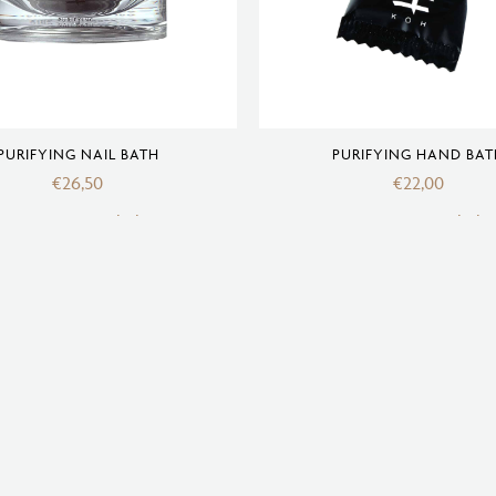
PURIFYING NAIL BATH
PURIFYING HAND BAT
€
26,50
€
22,00
voegen aan winkelwagen
Toevoegen aan winkelw
Privacybeleid | Algemene voorwaarden | Retourvoorwaarden
Schrijf je in op onze nieuwsbrief