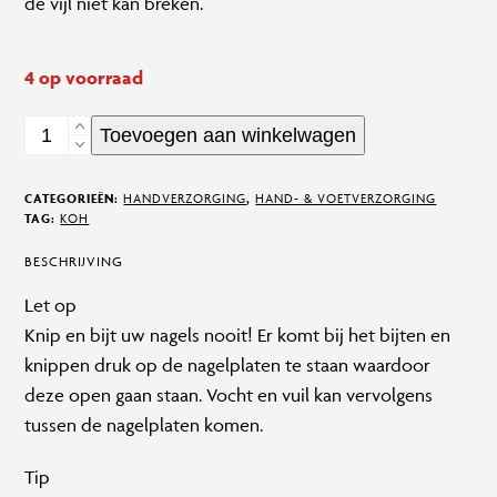
de vijl niet kan breken.
4 op voorraad
Crystal
Toevoegen aan winkelwagen
Nail
File
CATEGORIEËN:
HANDVERZORGING
,
HAND- & VOETVERZORGING
Medium
TAG:
KOH
aantal
BESCHRIJVING
Let op
Knip en bijt uw nagels nooit! Er komt bij het bijten en
knippen druk op de nagelplaten te staan waardoor
deze open gaan staan. Vocht en vuil kan vervolgens
tussen de nagelplaten komen.
Tip