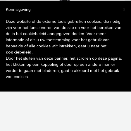
Kennisgeving
×
Tips voor
Deze website of de externe tools gebruiken cookies, die nodig
zijn voor het functioneren van de site en voor het bereiken van
een stralende huid
de in het cookiebeleid aangegeven doelen. Voor meer
informatie of als u uw toestemming voor het gebruik van
bepaalde of alle cookies wilt intrekken, gaat u naar het
Schrijf je in op onze nieuwsbrief en
WIPE IT AWAY
cookiebeleid
.
ontvang de beste tips en promoties
Door het sluiten van deze banner, het scrollen op deze pagina,
€
19,95
het klikken op een koppeling of door op een andere manier
0
Toevoegen aan winkelwagen
verder te gaan met bladeren, gaat u akkoord met het gebruik
Inschrijven
van cookies.
Neen bedankt! Ik ben niet geïnteresseerd.