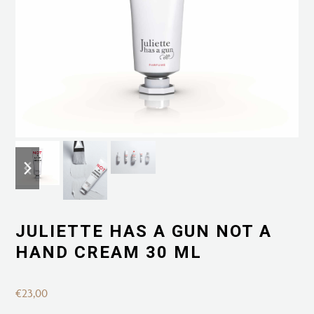
previous
next
slide
slide
JULIETTE HAS A GUN NOT A
HAND CREAM 30 ML
€
23,00