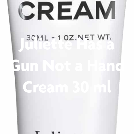
Juliette Has a
Gun Not a Hand
Cream 30 ml