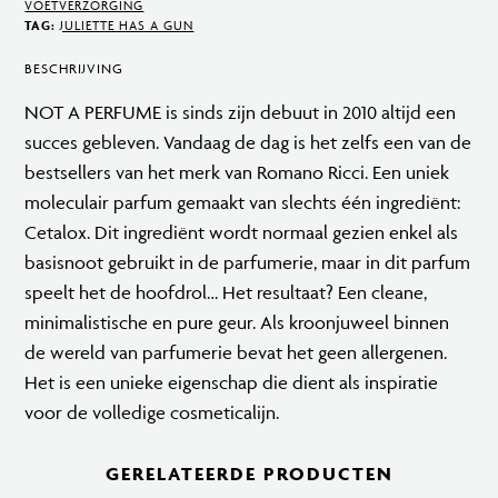
VOETVERZORGING
Not
TAG:
JULIETTE HAS A GUN
a
BESCHRIJVING
Hand
Cream
NOT A PERFUME is sinds zijn debuut in 2010 altijd een
30
succes gebleven. Vandaag de dag is het zelfs een van de
ml
bestsellers van het merk van Romano Ricci. Een uniek
aantal
moleculair parfum gemaakt van slechts één ingrediënt:
Cetalox. Dit ingrediënt wordt normaal gezien enkel als
basisnoot gebruikt in de parfumerie, maar in dit parfum
speelt het de hoofdrol… Het resultaat? Een cleane,
minimalistische en pure geur. Als kroonjuweel binnen
de wereld van parfumerie bevat het geen allergenen.
Het is een unieke eigenschap die dient als inspiratie
voor de volledige cosmeticalijn.
GERELATEERDE PRODUCTEN