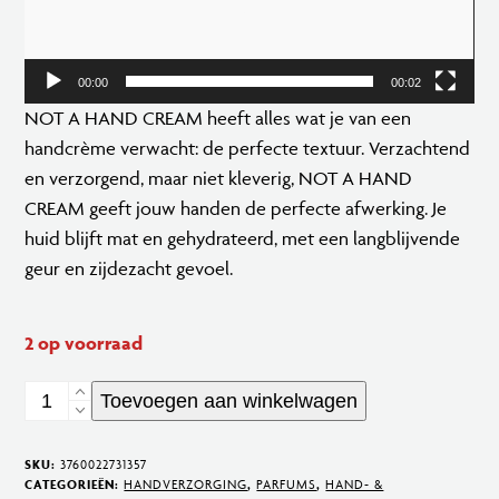
00:00
00:02
NOT A HAND CREAM heeft alles wat je van een
handcrème verwacht: de perfecte textuur. Verzachtend
en verzorgend, maar niet kleverig, NOT A HAND
CREAM geeft jouw handen de perfecte afwerking. Je
huid blijft mat en gehydrateerd, met een langblijvende
geur en zijdezacht gevoel.
2 op voorraad
Juliette
Toevoegen aan winkelwagen
Has
a
SKU:
3760022731357
Gun
CATEGORIEËN:
HANDVERZORGING
,
PARFUMS
,
HAND- &