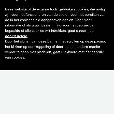
Tips voor
Deze website of de externe tools gebruiken cookies, die nodig
zijn voor het functioneren van de site en voor het bereiken van
een stralende huid
de in het cookiebeleid aangegeven doelen. Voor meer
informatie of als u uw toestemming voor het gebruik van
bepaalde of alle cookies wilt intrekken, gaat u naar het
Schrijf je in op onze nieuwsbrief en
cookiebeleid
.
ontvang de beste tips en promoties
Door het sluiten van deze banner, het scrollen op deze pagina,
het klikken op een koppeling of door op een andere manier
0
verder te gaan met bladeren, gaat u akkoord met het gebruik
Inschrijven
van cookies.
Neen bedankt! Ik ben niet geïnteresseerd.
ACQUA COLONIA PINK PEPPER & GRAPEFRUIT 50 ML
€
23,00
Toevoegen aan winkelwagen