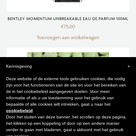
BENTLEY MOMENTUM UNBREAKABLE EAU DE PARFUM 100ML
€
75,00
Toevoegen aan winkelwagen
Kennisgeving
×
Tips voor
Deze website of de externe tools gebruiken cookies, die nodig
zijn voor het functioneren van de site en voor het bereiken van
een stralende huid
de in het cookiebeleid aangegeven doelen. Voor meer
informatie of als u uw toestemming voor het gebruik van
bepaalde of alle cookies wilt intrekken, gaat u naar het
Schrijf je in op onze nieuwsbrief en
cookiebeleid
.
ontvang de beste tips en promoties
Door het sluiten van deze banner, het scrollen op deze pagina,
het klikken op een koppeling of door op een andere manier
0
verder te gaan met bladeren, gaat u akkoord met het gebruik
Inschrijven