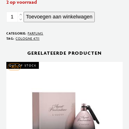
2 op voorraad
Acqua
Toevoegen aan winkelwagen
Colonia
Lemon
CATEGORIE:
PARFUMS
&
TAG:
COLOGNE 4711
Ginger
GERELATEERDE PRODUCTEN
100
ml
OUT OF STOCK
-40%
aantal