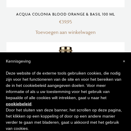
ACQUA COLONIA BLOOD ORANGE & BASIL 100 ML
€
39,95
Toevoegen aan winkelwagen
Kennisgeving
×
Tips voor
Deze website of de externe tools gebruiken cookies, die nodig
zijn voor het functioneren van de site en voor het bereiken van
een stralende huid
de in het cookiebeleid aangegeven doelen. Voor meer
informatie of als u uw toestemming voor het gebruik van
bepaalde of alle cookies wilt intrekken, gaat u naar het
Schrijf je in op onze nieuwsbrief en
cookiebeleid
.
ontvang de beste tips en promoties
Door het sluiten van deze banner, het scrollen op deze pagina,
het klikken op een koppeling of door op een andere manier
0
verder te gaan met bladeren, gaat u akkoord met het gebruik
Inschrijven
van cookies.