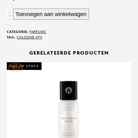
Toevoegen aan winkelwagen
Acqua
Colonia
Lagoons
CATEGORIE:
PARFUMS
TAG:
COLOGNE 4711
of
Laos
GERELATEERDE PRODUCTEN
100
ml
OUT OF STOCK
-40%
aantal