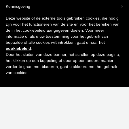
Kennisgeving
×
Tips voor
Deze website of de externe tools gebruiken cookies, die nodig
zijn voor het functioneren van de site en voor het bereiken van
een stralende huid
de in het cookiebeleid aangegeven doelen. Voor meer
informatie of als u uw toestemming voor het gebruik van
bepaalde of alle cookies wilt intrekken, gaat u naar het
Schrijf je in op onze nieuwsbrief en
cookiebeleid
.
ontvang de beste tips en promoties
Door het sluiten van deze banner, het scrollen op deze pagina,
het klikken op een koppeling of door op een andere manier
0
BENTLEY AZURE EAU DE TOILETTE 100 ML
verder te gaan met bladeren, gaat u akkoord met het gebruik
Inschrijven
€
82,00
van cookies.
Neen bedankt! Ik ben niet geïnteresseerd.
Toevoegen aan winkelwagen