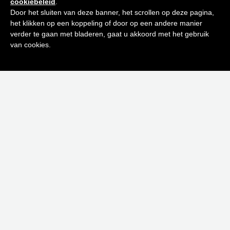
cookiebeleid
.
ontvang de beste tips en promoties
Door het sluiten van deze banner, het scrollen op deze pagina,
het klikken op een koppeling of door op een andere manier
0
verder te gaan met bladeren, gaat u akkoord met het gebruik
Inschrijven
van cookies.
Neen bedankt! Ik ben niet geïnteresseerd.
CALIFORNIA SNOW 60 ML
€
110,00
€
66,00
Uitverkocht