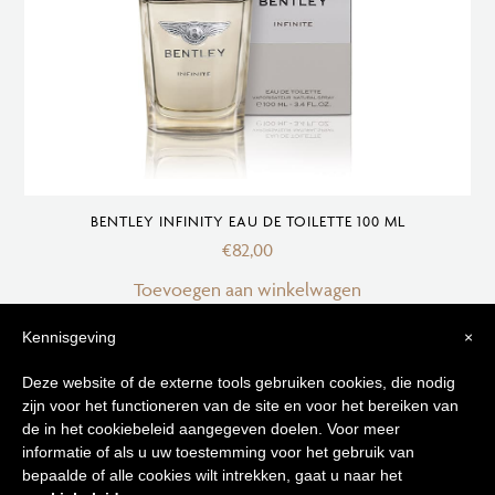
BENTLEY INFINITY EAU DE TOILETTE 100 ML
€
82,00
Toevoegen aan winkelwagen
Kennisgeving
×
OUT OF STOCK
-40%
Tips voor
Deze website of de externe tools gebruiken cookies, die nodig
zijn voor het functioneren van de site en voor het bereiken van
een stralende huid
de in het cookiebeleid aangegeven doelen. Voor meer
informatie of als u uw toestemming voor het gebruik van
bepaalde of alle cookies wilt intrekken, gaat u naar het
Schrijf je in op onze nieuwsbrief en