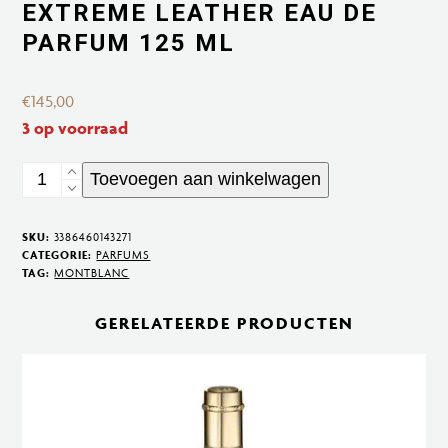
EXTREME LEATHER EAU DE
PARFUM 125 ML
€
145,00
3 op voorraad
Extreme
Toevoegen aan winkelwagen
Leather
Eau
SKU:
3386460143271
de
CATEGORIE:
PARFUMS
TAG:
MONTBLANC
Parfum
125
GERELATEERDE PRODUCTEN
ml
aantal