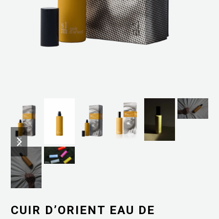
previous
next
slide
slide
CUIR D’ORIENT EAU DE