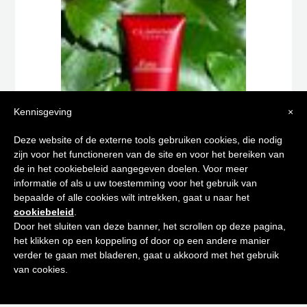
Kennisgeving
×
Tips voor
Deze website of de externe tools gebruiken cookies, die nodig
zijn voor het functioneren van de site en voor het bereiken van
een stralende huid
de in het cookiebeleid aangegeven doelen. Voor meer
informatie of als u uw toestemming voor het gebruik van
bepaalde of alle cookies wilt intrekken, gaat u naar het
Schrijf je in op onze nieuwsbrief en
EAU DYNAMISANTE LAIT HYDRATANT 250 ML
cookiebeleid
.
ontvang de beste tips en promoties
€
47,00
Door het sluiten van deze banner, het scrollen op deze pagina,
het klikken op een koppeling of door op een andere manier
Toevoegen aan winkelwagen
0
verder te gaan met bladeren, gaat u akkoord met het gebruik
Inschrijven
van cookies.
Neen bedankt! Ik ben niet geïnteresseerd.