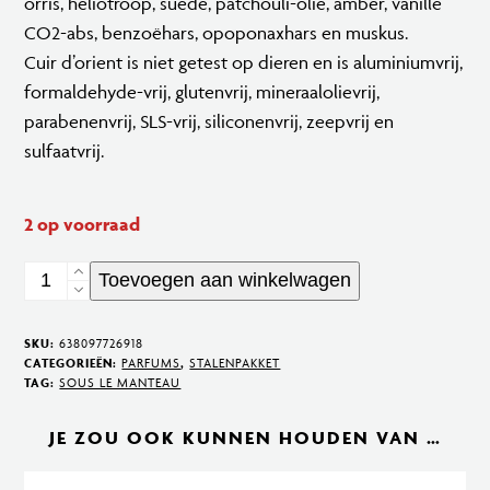
orris, heliotroop, suède, patchouli-olie, amber, vanille
CO2-abs, benzoëhars, opoponaxhars en muskus.
Cuir d’orient is niet getest op dieren en is aluminiumvrij,
formaldehyde-vrij, glutenvrij, mineraalolievrij,
parabenenvrij, SLS-vrij, siliconenvrij, zeepvrij en
sulfaatvrij.
2 op voorraad
Cuir
Toevoegen aan winkelwagen
d'Orient
Eau
SKU:
638097726918
de
CATEGORIEËN:
PARFUMS
,
STALENPAKKET
TAG:
SOUS LE MANTEAU
Parfum
50
JE ZOU OOK KUNNEN HOUDEN VAN …
ml
aantal