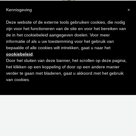
Kennisgeving
×
Tips voor
Deze website of de externe tools gebruiken cookies, die nodig
zijn voor het functioneren van de site en voor het bereiken van
een stralende huid
de in het cookiebeleid aangegeven doelen. Voor meer
informatie of als u uw toestemming voor het gebruik van
bepaalde of alle cookies wilt intrekken, gaat u naar het
Schrijf je in op onze nieuwsbrief en
cookiebeleid
.
ontvang de beste tips en promoties
Door het sluiten van deze banner, het scrollen op deze pagina,
het klikken op een koppeling of door op een andere manier
0
ACQUA COLONIA PINK PEPPER & GRAPEFRUIT 50 ML
verder te gaan met bladeren, gaat u akkoord met het gebruik
Inschrijven
€
23,00
van cookies.
Neen bedankt! Ik ben niet geïnteresseerd.
Toevoegen aan winkelwagen