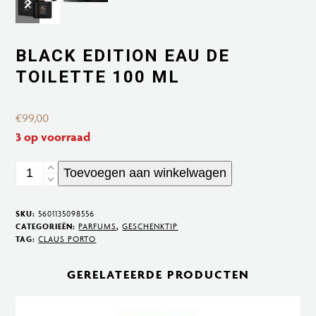
slide
slide
BLACK EDITION EAU DE
TOILETTE 100 ML
€
99,00
3 op voorraad
Black
Toevoegen aan winkelwagen
Edition
Eau
SKU:
5601135098556
de
CATEGORIEËN:
PARFUMS
,
GESCHENKTIP
TAG:
CLAUS PORTO
Toilette
100
GERELATEERDE PRODUCTEN
ml
aantal