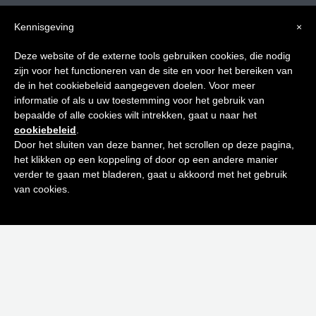
Kennisgeving
×
Tips voor
Deze website of de externe tools gebruiken cookies, die nodig
zijn voor het functioneren van de site en voor het bereiken van
een stralende huid
de in het cookiebeleid aangegeven doelen. Voor meer
informatie of als u uw toestemming voor het gebruik van
bepaalde of alle cookies wilt intrekken, gaat u naar het
Schrijf je in op onze nieuwsbrief en
Privacybeleid | Algemene voorwaarden | Retourvoorwaarden
cookiebeleid
.
ontvang de beste tips en promoties
Door het sluiten van deze banner, het scrollen op deze pagina,
het klikken op een koppeling of door op een andere manier
Schrijf je in op onze nieuwsbrief
0
verder te gaan met bladeren, gaat u akkoord met het gebruik
Inschrijven
van cookies.
Neen bedankt! Ik ben niet geïnteresseerd.
E-
mailadres
(Vereist)
Versturen