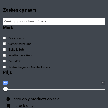
Zoeken op naam
Merk
Beso Beach
Carner Barcelona
Eight & Bob
Juliette has a Gun
Parco1923
Teatro Fragranze Uniche Firenze
Prijs
€0
€0
Show only products on sale
In stock only