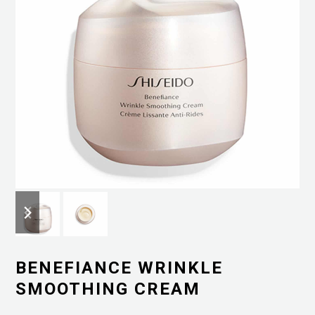
previous
next
slide
slide
BENEFIANCE WRINKLE
SMOOTHING CREAM