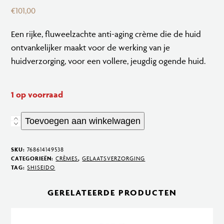
€
101,00
Een rijke, fluweelzachte anti-aging crème die de huid
ontvankelijker maakt voor de
werking van je
huidverzorging, voor een vollere, jeugdig ogende huid.
1 op voorraad
Toevoegen aan winkelwagen
BENEFIANCE
Wrinkle
Smoothing
SKU:
768614149538
CATEGORIEËN:
CRÈMES
,
GELAATSVERZORGING
Cream
TAG:
SHISEIDO
aantal
GERELATEERDE PRODUCTEN