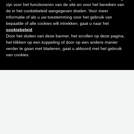
Tips voor
zijn voor het functioneren van de site en voor het bereiken van
een stralende huid
de in het cookiebeleid aangegeven doelen. Voor meer
informatie of als u uw toestemming voor het gebruik van
bepaalde of alle cookies wilt intrekken, gaat u naar het
Schrijf je in op onze nieuwsbrief en
cookiebeleid
.
ontvang de beste tips en promoties
Door het sluiten van deze banner, het scrollen op deze pagina,
het klikken op een koppeling of door op een andere manier
0
verder te gaan met bladeren, gaat u akkoord met het gebruik
Inschrijven
van cookies.
Neen bedankt! Ik ben niet geïnteresseerd.
MEN GEL SUPER HYDRATANT
€
43,00
Toevoegen aan winkelwagen