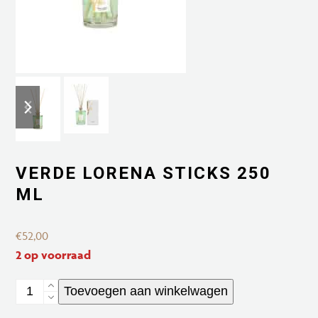
previous
next
slide
slide
VERDE LORENA STICKS 250
ML
€
52,00
2 op voorraad
Verde
Toevoegen aan winkelwagen
Lorena