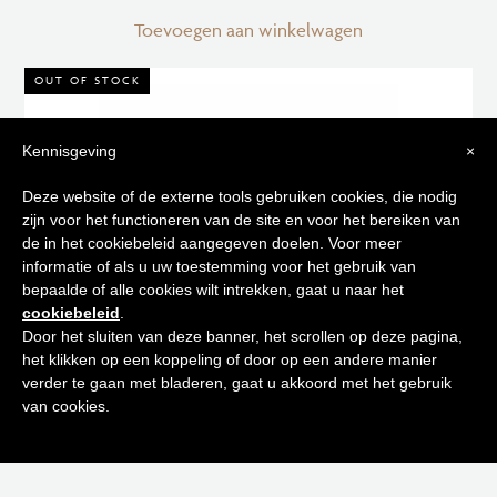
Toevoegen aan winkelwagen
OUT OF STOCK
Kennisgeving
×
Tips voor
Deze website of de externe tools gebruiken cookies, die nodig
zijn voor het functioneren van de site en voor het bereiken van
een stralende huid
de in het cookiebeleid aangegeven doelen. Voor meer
informatie of als u uw toestemming voor het gebruik van
bepaalde of alle cookies wilt intrekken, gaat u naar het
Schrijf je in op onze nieuwsbrief en
cookiebeleid
.
ontvang de beste tips en promoties
Door het sluiten van deze banner, het scrollen op deze pagina,
het klikken op een koppeling of door op een andere manier
0
verder te gaan met bladeren, gaat u akkoord met het gebruik
Inschrijven
van cookies.
BESO AMBIENTE ROOMSPRAY BESO BEACH 200 ML
Neen bedankt! Ik ben niet geïnteresseerd.
€
60,00
Uitverkocht