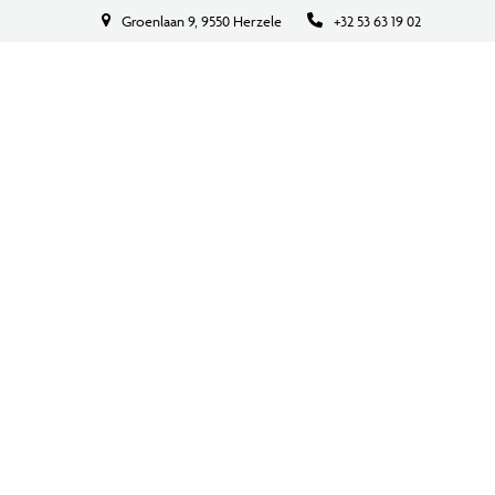
Groenlaan 9, 9550 Herzele
+32 53 63 19 02
BOEK NU
CONTACT