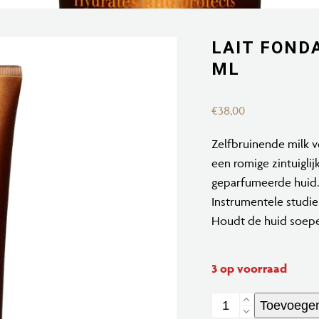
LAIT FOND
ML
€
38,00
Zelfbruinende milk v
een romige zintuigli
geparfumeerde huid. 
Instrumentele studie
Houdt de huid soepel
3 op voorraad
Lait
Toevoegen