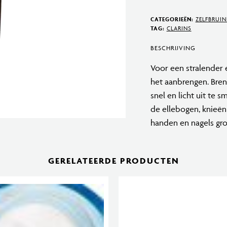
Fondant
Auto-
CATEGORIEËN:
ZELFBRUIN
Bronzant
TAG:
CLARINS
125
BESCHRIJVING
ml
Voor een stralender 
aantal
het aanbrengen. Bren
snel en licht uit te 
de ellebogen, knieën
handen en nagels gr
GERELATEERDE PRODUCTEN