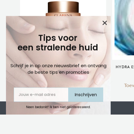
Tips voor
een stralende huid
Schrijf je in op onze nieuwsbrief en ontvang
EXTRA FIRMING NUIT PEAUX SÈCHES
HYDRA E
de beste tips en promoties
€
90,00
Toevoegen aan winkelwagen
Toe
Inschrijven
Neen bedankt! Ik ben niet geïnteresseerd.