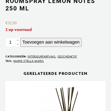
ROOMSPRAY LEMON NOTES
250 ML
€
32,50
2 op voorraad
Roomspray
Toevoegen aan winkelwagen
Lemon
Notes
CATEGORIEËN:
INTERIEURPARFUMS
,
GESCHENKTIP
250
TAG:
MARIE-STELLA-MARIS
ml
GERELATEERDE PRODUCTEN
aantal