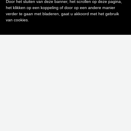
Door het sluiten van deze banner, het scrollen op deze pagina,
het klikken op een koppeling of door op een andere manier
0
verder te gaan met bladeren, gaat u akkoord met het gebruik
Inschrijven
van cookies.
Neen bedankt! Ik ben niet geïnteresseerd.
JULIETTE HAS A GUN NOT A CANDLE 180 GRAM
€
49,00
Toevoegen aan winkelwagen