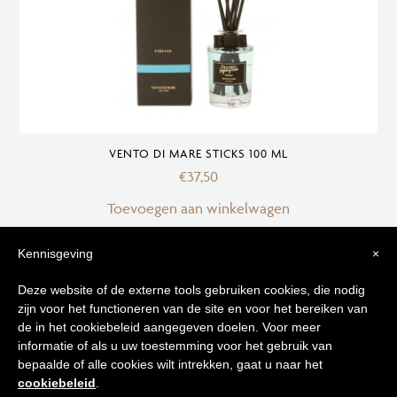
VENTO DI MARE STICKS 100 ML
€
37,50
Toevoegen aan winkelwagen
Kennisgeving
×
Tips voor
Deze website of de externe tools gebruiken cookies, die nodig
zijn voor het functioneren van de site en voor het bereiken van
een stralende huid
de in het cookiebeleid aangegeven doelen. Voor meer
informatie of als u uw toestemming voor het gebruik van
bepaalde of alle cookies wilt intrekken, gaat u naar het
Schrijf je in op onze nieuwsbrief en
cookiebeleid
.
ontvang de beste tips en promoties