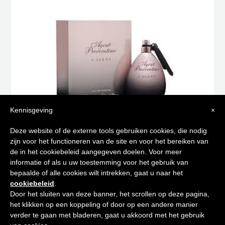
Kennisgeving
×
Tips voor
L’AGENT EAU DE PARFUM 50 ML
Deze website of de externe tools gebruiken cookies, die nodig
zijn voor het functioneren van de site en voor het bereiken van
€
75,00
€
45,00
een stralende huid
de in het cookiebeleid aangegeven doelen. Voor meer
Toevoegen aan winkelwagen
informatie of als u uw toestemming voor het gebruik van
bepaalde of alle cookies wilt intrekken, gaat u naar het
Schrijf je in op onze nieuwsbrief en
cookiebeleid
.
ontvang de beste tips en promoties
Door het sluiten van deze banner, het scrollen op deze pagina,
het klikken op een koppeling of door op een andere manier
0
verder te gaan met bladeren, gaat u akkoord met het gebruik
Inschrijven