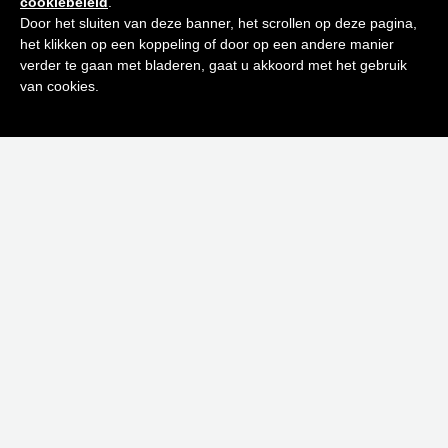
cookiebeleid
.
ontvang de beste tips en promoties
€
47,00
Door het sluiten van deze banner, het scrollen op deze pagina,
het klikken op een koppeling of door op een andere manier
Toevoegen aan winkelwagen
0
verder te gaan met bladeren, gaat u akkoord met het gebruik
Inschrijven
van cookies.
-40%
Neen bedankt! Ik ben niet geïnteresseerd.
L’AGENT EAU DE PARFUM 50 ML
€
75,00
€
45,00