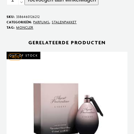
pour
Homme
SKU:
3386460126212
Eau
CATEGORIEËN:
PARFUMS
,
STALENPAKKET
TAG:
MONCLER
de
Parfum
GERELATEERDE PRODUCTEN
100
ml
OUT OF STOCK
-40%
aantal