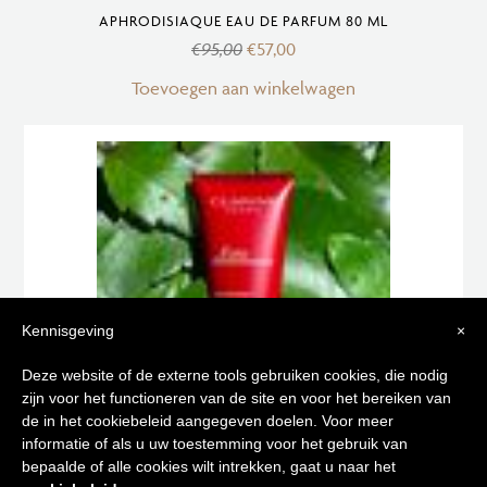
APHRODISIAQUE EAU DE PARFUM 80 ML
€
95,00
€
57,00
Toevoegen aan winkelwagen
Kennisgeving
×
Tips voor
Deze website of de externe tools gebruiken cookies, die nodig
zijn voor het functioneren van de site en voor het bereiken van
een stralende huid
de in het cookiebeleid aangegeven doelen. Voor meer
informatie of als u uw toestemming voor het gebruik van
bepaalde of alle cookies wilt intrekken, gaat u naar het
Schrijf je in op onze nieuwsbrief en
EAU DYNAMISANTE LAIT HYDRATANT 250 ML