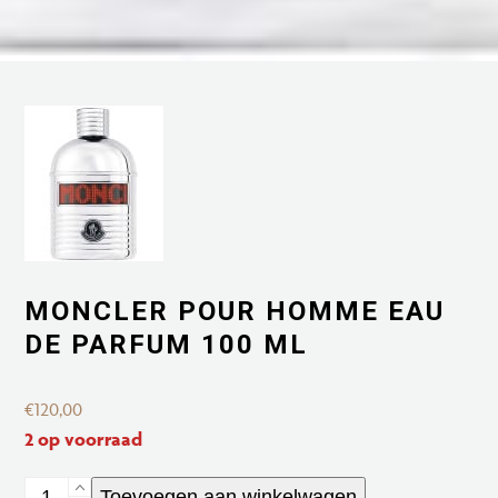
MONCLER POUR HOMME EAU
DE PARFUM 100 ML
€
120,00
2 op voorraad
Moncler
Toevoegen aan winkelwagen