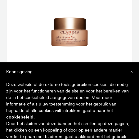
Kennisgeving
×
Tips voor
Deze website of de externe tools gebruiken cookies, die nodig
EXTRA FIRMING NUIT TOUTES PEAUX
zijn voor het functioneren van de site en voor het bereiken van
een stralende huid
€
90,00
de in het cookiebeleid aangegeven doelen. Voor meer
informatie of als u uw toestemming voor het gebruik van
Toevoegen aan winkelwagen
bepaalde of alle cookies wilt intrekken, gaat u naar het
Schrijf je in op onze nieuwsbrief en
cookiebeleid
.
ontvang de beste tips en promoties
Door het sluiten van deze banner, het scrollen op deze pagina,
het klikken op een koppeling of door op een andere manier
0
verder te gaan met bladeren, gaat u akkoord met het gebruik