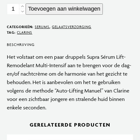
Supra
Toevoegen aan winkelwagen
Sérum
Lift
CATEGORIEËN:
SERUMS
,
GELAATSVERZORGING
Remodelant
TAG:
CLARINS
Multi
BESCHRIJVING
Intensive
Het volstaat om een paar druppels Supra Sérum Lift-
aantal
Remodelant Multi-Intensif aan te brengen voor de dag-
en/of nachtcrème om de harmonie van het gezicht te
behouden. Het is aanbevolen om het te gebruiken
volgens de methode “Auto-Lifting Manuel” van Clarine
voor een zichtbaar jongere en stralende huid binnen
enkele seconden.
GERELATEERDE PRODUCTEN