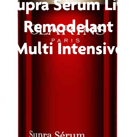
Supra Sérum Lift
Remodelant
Multi Intensive