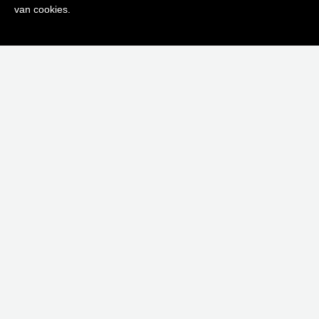
Inschrijven
van cookies.
Neen bedankt! Ik ben niet geïnteresseerd.
EAU RESSOURÇANTE CRÈME CORPS VELOUTÉE 200ML
€
47,00
Toevoegen aan winkelwagen