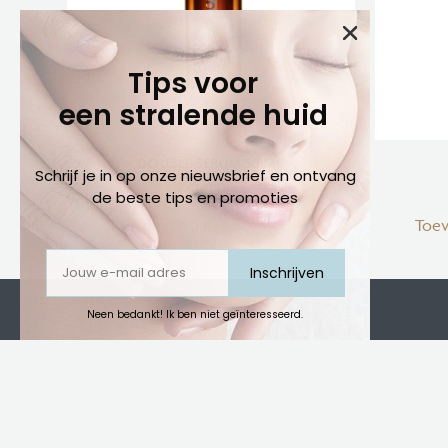
Tips voor
een stralende huid
DOUBLE SÉRUM 50 ML
Schrijf je in op onze nieuwsbrief en ontvang
€
141,00
de beste tips en promoties
Toevoegen aan winkelwagen
Toe
Inschrijven
Neen bedankt! Ik ben niet geïnteresseerd.