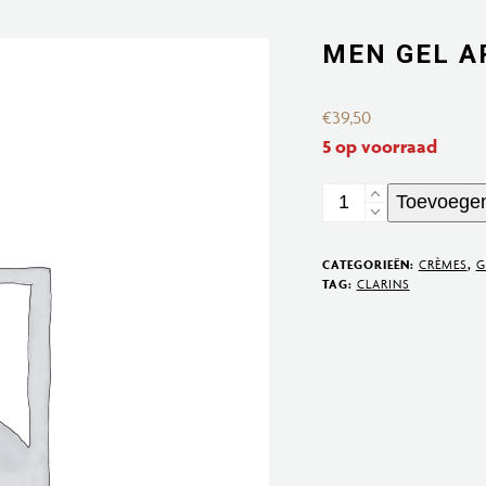
MEN GEL A
€
39,50
5 op voorraad
Men
Toevoegen
Gel
Apaisante
CATEGORIEËN:
CRÈMES
,
G
Rasage
TAG:
CLARINS
aantal