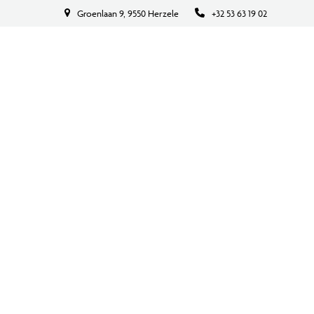
Groenlaan 9, 9550 Herzele
+32 53 63 19 02
BOEK NU
CONTACT