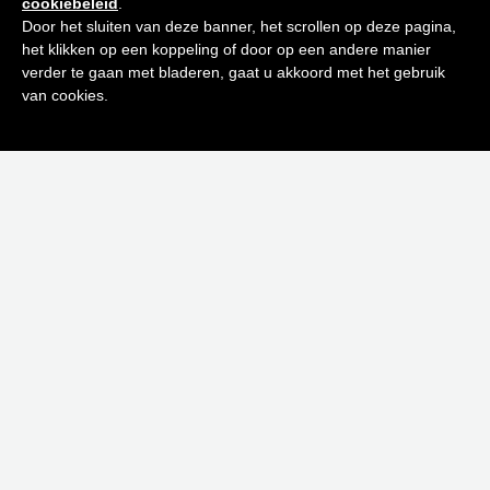
cookiebeleid
.
ontvang de beste tips en promoties
Door het sluiten van deze banner, het scrollen op deze pagina,
het klikken op een koppeling of door op een andere manier
0
verder te gaan met bladeren, gaat u akkoord met het gebruik
Inschrijven
van cookies.
Neen bedankt! Ik ben niet geïnteresseerd.
EAU DYNAMISANTE SPRAY 100 ML
€
61,00
Toevoegen aan winkelwagen