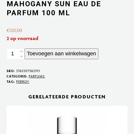
MAHOGANY SUN EAU DE
PARFUM 100 ML
€
120,00
2 op voorraad
Mahogany
Toevoegen aan winkelwagen
Sun
Eau
SKU:
3760307582193
de
CATEGORIE:
PARFUMS
TAG:
PERROY
Parfum
100
GERELATEERDE PRODUCTEN
ml
aantal