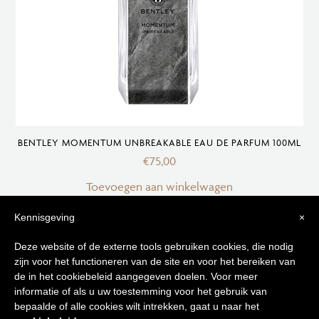
BENTLEY MOMENTUM UNBREAKABLE EAU DE PARFUM 100ML
€
75,00
Toevoegen aan winkelwagen
Kennisgeving
×
Tips voor
Deze website of de externe tools gebruiken cookies, die nodig
zijn voor het functioneren van de site en voor het bereiken van
een stralende huid
de in het cookiebeleid aangegeven doelen. Voor meer
informatie of als u uw toestemming voor het gebruik van
bepaalde of alle cookies wilt intrekken, gaat u naar het
Schrijf je in op onze nieuwsbrief en