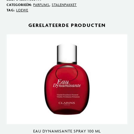
Eau
CATEGORIEËN:
PARFUMS
,
STALENPAKKET
TAG:
LOEWE
de
Parfum
GERELATEERDE PRODUCTEN
50
ml
aantal
EAU DYNAMISANTE SPRAY 100 ML