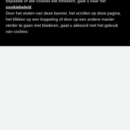
bepaalde of alle cookies wilt intrekken, gaat u naar het
Schrijf je in op onze nieuwsbrief en
Toevoegen aan winkelwagen
cookiebeleid
.
ontvang de beste tips en promoties
Door het sluiten van deze banner, het scrollen op deze pagina,
het klikken op een koppeling of door op een andere manier
-40%
0
verder te gaan met bladeren, gaat u akkoord met het gebruik
Inschrijven
van cookies.
Neen bedankt! Ik ben niet geïnteresseerd.
APHRODISIAQUE EAU DE PARFUM 80 ML
€
95,00
€
57,00
Toevoegen aan winkelwagen