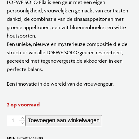
LOEWE SOLO Ella is een geur met een eigen
persoonlijkheid, vrouwelijk en gemaakt van contrasten
dankzij de combinatie van de sinaasappeltonen met
groene appeltonen, een wit bloemenboeket en witte
houtsoorten.
Een unieke, nieuwe en mysterieuze compositie die de
structuur van alle LOEWE SOLO-geuren respecteert,
gecreëerd met tegenovergestelde akkoorden in een
perfecte balans.
Een innovatie in de wereld van de vrouwengeur.
2 op voorraad
Loewe
Toevoegen aan winkelwagen
Solo
Ella
SKU:
8426017068499