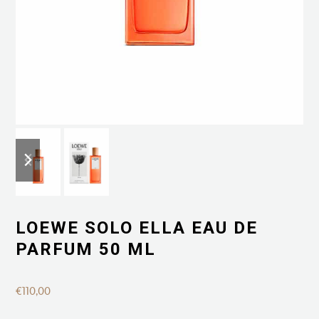
previous
next
slide
slide
LOEWE SOLO ELLA EAU DE
PARFUM 50 ML
€
110,00