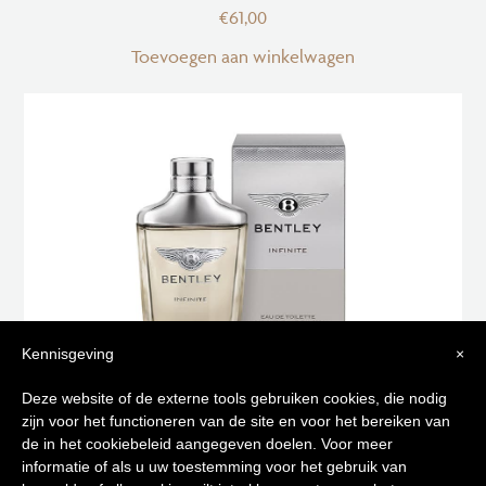
€
61,00
Toevoegen aan winkelwagen
Kennisgeving
×
Tips voor
Deze website of de externe tools gebruiken cookies, die nodig
zijn voor het functioneren van de site en voor het bereiken van
een stralende huid
BENTLEY INFINITY EAU DE TOILETTE 100 ML
de in het cookiebeleid aangegeven doelen. Voor meer
informatie of als u uw toestemming voor het gebruik van
€
82,00