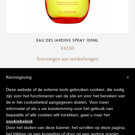
EAU DES JARDINS SPRAY 100ML
€
61,00
Toevoegen aan winkelwagen
OUT OF STOCK
-40%
Kennisgeving
×
Tips voor
Deze website of de externe tools gebruiken cookies, die nodig
zijn voor het functioneren van de site en voor het bereiken van
een stralende huid
de in het cookiebeleid aangegeven doelen. Voor meer
informatie of als u uw toestemming voor het gebruik van
bepaalde of alle cookies wilt intrekken, gaat u naar het
Schrijf je in op onze nieuwsbrief en
cookiebeleid
.
ontvang de beste tips en promoties
Door het sluiten van deze banner, het scrollen op deze pagina,
het klikken op een koppeling of door op een andere manier