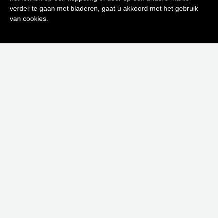
0
verder te gaan met bladeren, gaat u akkoord met het gebruik
Inschrijven
van cookies.
Neen bedankt! Ik ben niet geïnteresseerd.
CALIFORNIA SNOW 60 ML
€
110,00
€
66,00
Uitverkocht