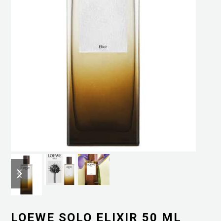
previous
next
slide
slide
LOEWE SOLO ELIXIR 50 ML