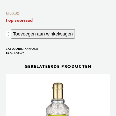
€
150,00
1 op voorraad
Toevoegen aan winkelwagen
Loewe
Solo
Elixir
CATEGORIE:
PARFUMS
TAG:
LOEWE
50
ml
GERELATEERDE PRODUCTEN
aantal