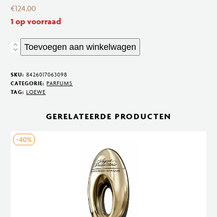
€
124,00
1 op voorraad
Toevoegen aan winkelwagen
Loewe
001
Woman
SKU:
8426017063098
CATEGORIE:
PARFUMS
EDT
TAG:
LOEWE
100ml
aantal
GERELATEERDE PRODUCTEN
-40%