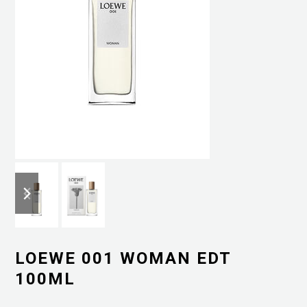
previous
next
slide
slide
LOEWE 001 WOMAN EDT
100ML