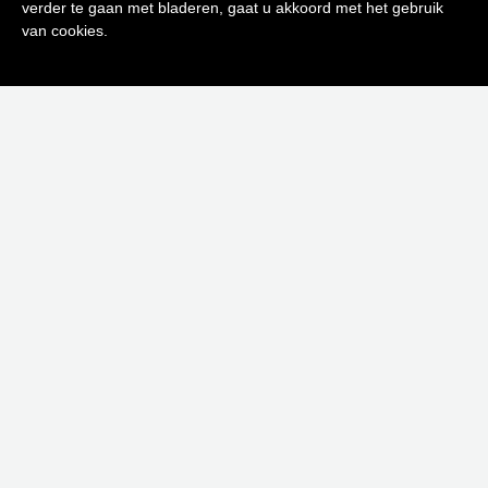
verder te gaan met bladeren, gaat u akkoord met het gebruik
Inschrijven
van cookies.
Neen bedankt! Ik ben niet geïnteresseerd.
ACQUA COLONIA PINK PEPPER & GRAPEFRUIT 50 ML
€
23,00
Toevoegen aan winkelwagen
-40%