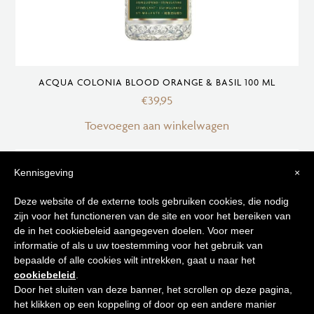
ACQUA COLONIA BLOOD ORANGE & BASIL 100 ML
€
39,95
Toevoegen aan winkelwagen
Kennisgeving
×
Tips voor
Deze website of de externe tools gebruiken cookies, die nodig
zijn voor het functioneren van de site en voor het bereiken van
een stralende huid
de in het cookiebeleid aangegeven doelen. Voor meer
informatie of als u uw toestemming voor het gebruik van
bepaalde of alle cookies wilt intrekken, gaat u naar het
Schrijf je in op onze nieuwsbrief en
cookiebeleid
.
ontvang de beste tips en promoties
Door het sluiten van deze banner, het scrollen op deze pagina,
het klikken op een koppeling of door op een andere manier
0