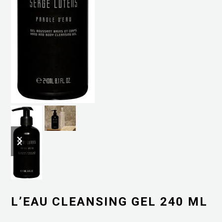
previous
next
slide
slide
L’EAU CLEANSING GEL 240 ML