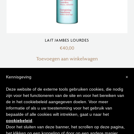
LAIT JAMBES LOURDES
€
40,00
Toevoegen aan winkelwagen
Kennisgeving
×
Tips voor
Deze website of de externe tools gebruiken cookies, die nodig
zijn voor het functioneren van de site en voor het bereiken van
een stralende huid
de in het cookiebeleid aangegeven doelen. Voor meer
informatie of als u uw toestemming voor het gebruik van
bepaalde of alle cookies wilt intrekken, gaat u naar het
Schrijf je in op onze nieuwsbrief en
cookiebeleid
.
ontvang de beste tips en promoties
Door het sluiten van deze banner, het scrollen op deze pagina,
het klikken op een koppeling of door op een andere manier