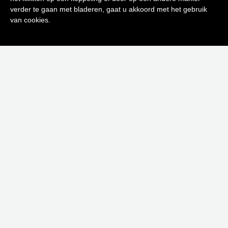
0
verder te gaan met bladeren, gaat u akkoord met het gebruik
Inschrijven
van cookies.
Neen bedankt! Ik ben niet geïnteresseerd.
EAU DES JARDINS SPRAY 100ML
€
61,00
Toevoegen aan winkelwagen