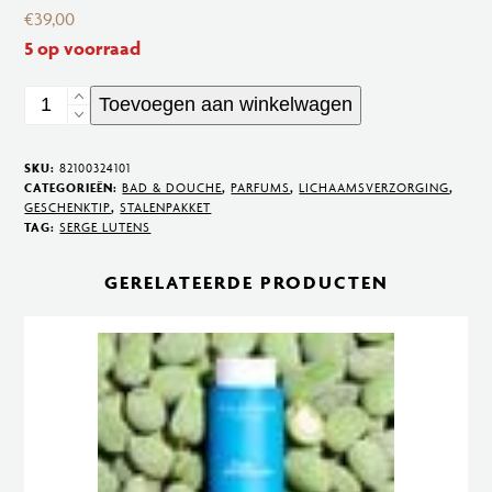
€
39,00
5 op voorraad
L'Eau
Toevoegen aan winkelwagen
Cleansing
gel
SKU:
82100324101
240
CATEGORIEËN:
BAD & DOUCHE
,
PARFUMS
,
LICHAAMSVERZORGING
,
GESCHENKTIP
,
STALENPAKKET
ml
TAG:
SERGE LUTENS
aantal
GERELATEERDE PRODUCTEN