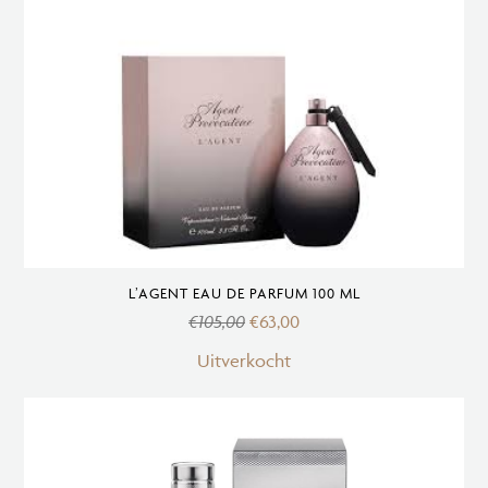
ml
aantal
L’AGENT EAU DE PARFUM 100 ML
€
105,00
€
63,00
Uitverkocht