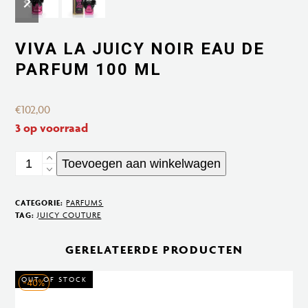
slide
slide
VIVA LA JUICY NOIR EAU DE
PARFUM 100 ML
€
102,00
3 op voorraad
Viva
Toevoegen aan winkelwagen
la
Juicy
CATEGORIE:
PARFUMS
Noir
TAG:
JUICY COUTURE
Eau
GERELATEERDE PRODUCTEN
de
Parfum
OUT OF STOCK
-40%
100