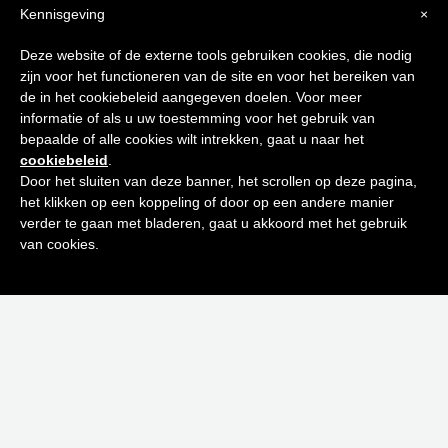
Kennisgeving
×
Tips voor
Deze website of de externe tools gebruiken cookies, die nodig
zijn voor het functioneren van de site en voor het bereiken van
een stralende huid
de in het cookiebeleid aangegeven doelen. Voor meer
informatie of als u uw toestemming voor het gebruik van
bepaalde of alle cookies wilt intrekken, gaat u naar het
Schrijf je in op onze nieuwsbrief en
cookiebeleid
.
ontvang de beste tips en promoties
Door het sluiten van deze banner, het scrollen op deze pagina,
het klikken op een koppeling of door op een andere manier
EAU RESSOURÇANTE CRÈME CORPS VELOUTÉE 200ML
0
verder te gaan met bladeren, gaat u akkoord met het gebruik
Inschrijven
€
47,00
van cookies.
Toevoegen aan winkelwagen
Neen bedankt! Ik ben niet geïnteresseerd.
-40%