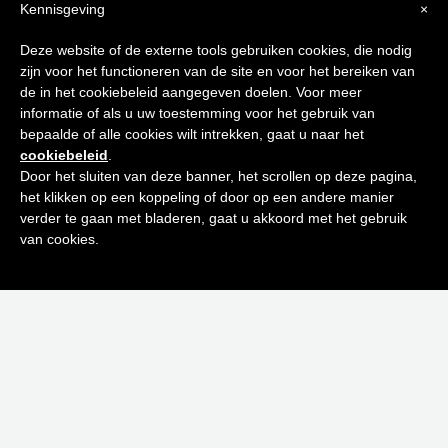
Kennisgeving
×
Tips voor
Deze website of de externe tools gebruiken cookies, die nodig
zijn voor het functioneren van de site en voor het bereiken van
een stralende huid
de in het cookiebeleid aangegeven doelen. Voor meer
informatie of als u uw toestemming voor het gebruik van
bepaalde of alle cookies wilt intrekken, gaat u naar het
Schrijf je in op onze nieuwsbrief en
cookiebeleid
.
ontvang de beste tips en promoties
Door het sluiten van deze banner, het scrollen op deze pagina,
het klikken op een koppeling of door op een andere manier
0
verder te gaan met bladeren, gaat u akkoord met het gebruik
Inschrijven
van cookies.
Neen bedankt! Ik ben niet geïnteresseerd.
ADDITION CONCENTRÉ ECLAT VISAGE 15 ML
€
33,00
Toevoegen aan winkelwagen