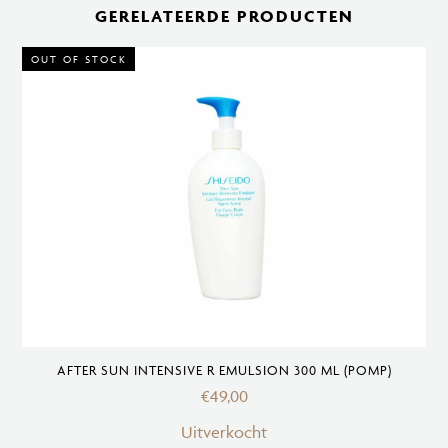
Body
GERELATEERDE PRODUCTEN
Lotion
SPF
OUT OF STOCK
30
150
ml
aantal
AFTER SUN INTENSIVE R EMULSION 300 ML (POMP)
€
49,00
Uitverkocht