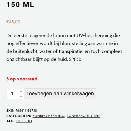
150 ML
€
45,00
De eerste reagerende lotion met UV-bescherming die
nog effectiever wordt bij
blootstelling aan warmte in
de buitenlucht, water of transpiratie, en toch compleet
onzichtbaar blijft op de huid. SPF30
3 op voorraad
Expert
Toevoegen aan winkelwagen
Sun
Protector
SKU:
768614156758
Face
CATEGORIEËN:
ZONBESCHERMING
,
ZONNEPRODUCTEN
TAG:
SHISEIDO
&