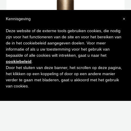
Kennisgeving
×
Tips voor
Deze website of de externe tools gebruiken cookies, die nodig
zijn voor het functioneren van de site en voor het bereiken van
een stralende huid
de in het cookiebeleid aangegeven doelen. Voor meer
informatie of als u uw toestemming voor het gebruik van
bepaalde of alle cookies wilt intrekken, gaat u naar het
Schrijf je in op onze nieuwsbrief en
HUILE LOTUS 40ML
cookiebeleid
.
ontvang de beste tips en promoties
Door het sluiten van deze banner, het scrollen op deze pagina,
€
48,50
het klikken op een koppeling of door op een andere manier
0
Uitverkocht
verder te gaan met bladeren, gaat u akkoord met het gebruik
Inschrijven
van cookies.
Neen bedankt! Ik ben niet geïnteresseerd.