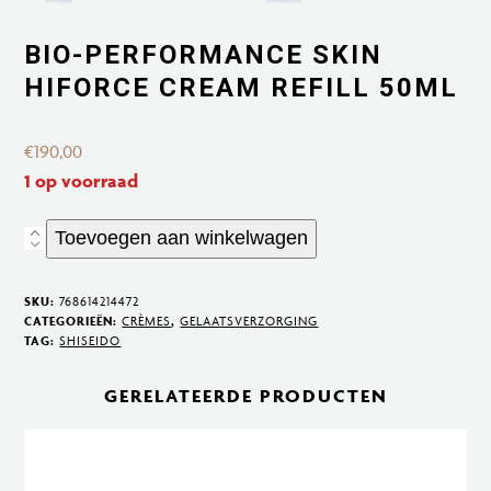
BIO-PERFORMANCE SKIN
HIFORCE CREAM REFILL 50ML
€
190,00
1 op voorraad
Toevoegen aan winkelwagen
Bio-
Performance
Skin
SKU:
768614214472
CATEGORIEËN:
CRÈMES
,
GELAATSVERZORGING
Hiforce
TAG:
SHISEIDO
cream
refill
GERELATEERDE PRODUCTEN
50ml
aantal