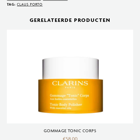
Soap
TAG:
CLAUS PORTO
150gr/50gr
aantal
GERELATEERDE PRODUCTEN
GOMMAGE TONIC CORPS
€
58,00