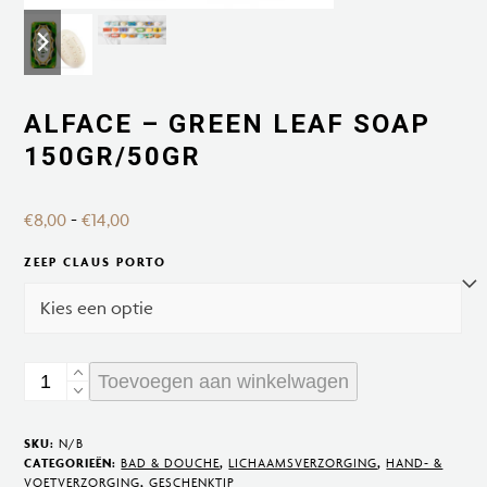
previous
next
slide
slide
ALFACE – GREEN LEAF SOAP
150GR/50GR
Prijsklasse:
€
8,00
-
€
14,00
€8,00
ZEEP CLAUS PORTO
tot
€14,00
Alface
Toevoegen aan winkelwagen
-
Green
SKU:
N/B
Leaf
CATEGORIEËN:
BAD & DOUCHE
,
LICHAAMSVERZORGING
,
HAND- &
VOETVERZORGING
,
GESCHENKTIP