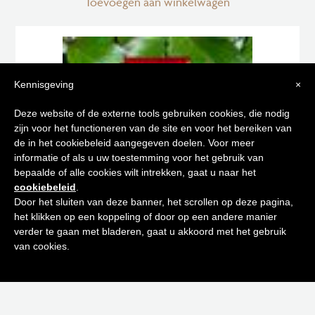
Toevoegen aan winkelwagen
Kennisgeving
×
Tips voor
Deze website of de externe tools gebruiken cookies, die nodig
zijn voor het functioneren van de site en voor het bereiken van
een stralende huid
de in het cookiebeleid aangegeven doelen. Voor meer
informatie of als u uw toestemming voor het gebruik van
bepaalde of alle cookies wilt intrekken, gaat u naar het
Schrijf je in op onze nieuwsbrief en
cookiebeleid
.
ontvang de beste tips en promoties
Door het sluiten van deze banner, het scrollen op deze pagina,
het klikken op een koppeling of door op een andere manier
0
verder te gaan met bladeren, gaat u akkoord met het gebruik
Inschrijven
van cookies.
EAU DYNAMISANTE LAIT HYDRATANT 250 ML
Neen bedankt! Ik ben niet geïnteresseerd.
€
47,00
Toevoegen aan winkelwagen