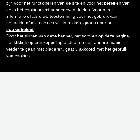
zijn voor het functioneren van de site en voor het bereiken van
een stralende huid
de in het cookiebeleid aangegeven doelen. Voor meer
+32 53 63 19 02
informatie of als u uw toestemming voor het gebruik van
bepaalde of alle cookies wilt intrekken, gaat u naar het
Schrijf je in op onze nieuwsbrief en
cookiebeleid
.
ontvang de beste tips en promoties
Door het sluiten van deze banner, het scrollen op deze pagina,
het klikken op een koppeling of door op een andere manier
0
verder te gaan met bladeren, gaat u akkoord met het gebruik
Inschrijven
van cookies.
Neen bedankt! Ik ben niet geïnteresseerd.
Privacybeleid | Algemene voorwaarden | Retourvoorwaarden
Schrijf je in op onze nieuwsbrief
E-
mailadres
(Vereist)
Versturen