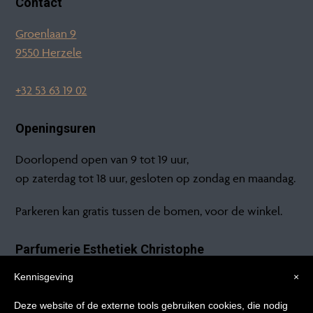
Contact
Groenlaan 9
9550 Herzele
+32 53 63 19 02
Openingsuren
Doorlopend open van 9 tot 19 uur,
op zaterdag tot 18 uur, gesloten op zondag en maandag.
Parkeren kan gratis tussen de bomen, voor de winkel.
Parfumerie Esthetiek Christophe
Kennisgeving
×
Groenlaan 9
9550 Herzele
Tips voor
Deze website of de externe tools gebruiken cookies, die nodig