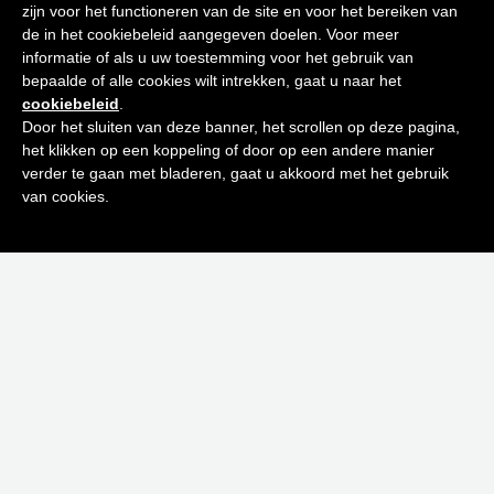
zijn voor het functioneren van de site en voor het bereiken van
een stralende huid
de in het cookiebeleid aangegeven doelen. Voor meer
+32 53 63 19 02
informatie of als u uw toestemming voor het gebruik van
bepaalde of alle cookies wilt intrekken, gaat u naar het
Schrijf je in op onze nieuwsbrief en
cookiebeleid
.
ontvang de beste tips en promoties
Door het sluiten van deze banner, het scrollen op deze pagina,
het klikken op een koppeling of door op een andere manier
0
verder te gaan met bladeren, gaat u akkoord met het gebruik
Inschrijven
van cookies.
Neen bedankt! Ik ben niet geïnteresseerd.
Privacybeleid | Algemene voorwaarden | Retourvoorwaarden
Schrijf je in op onze nieuwsbrief
E-
mailadres
(Vereist)
Versturen