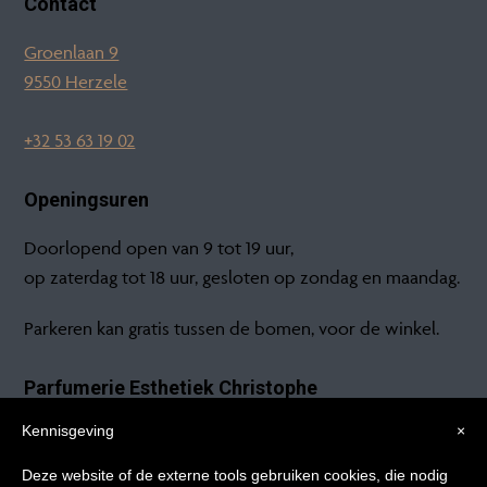
Contact
Groenlaan 9
9550 Herzele
+32 53 63 19 02
Openingsuren
Doorlopend open van 9 tot 19 uur,
op zaterdag tot 18 uur, gesloten op zondag en maandag.
Parkeren kan gratis tussen de bomen, voor de winkel.
Parfumerie Esthetiek Christophe
Kennisgeving
×
Groenlaan 9
9550 Herzele
Tips voor
Deze website of de externe tools gebruiken cookies, die nodig