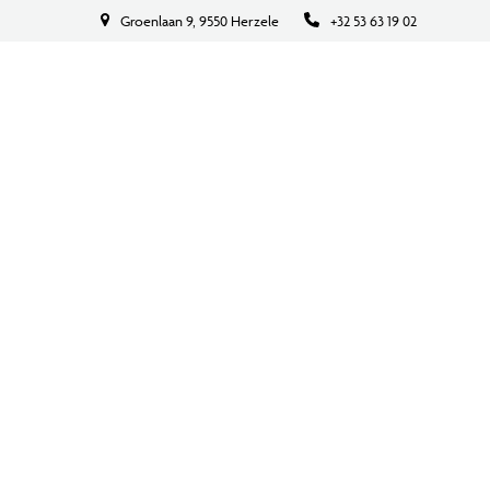
Groenlaan 9, 9550 Herzele
+32 53 63 19 02
BOEK NU
CONTACT