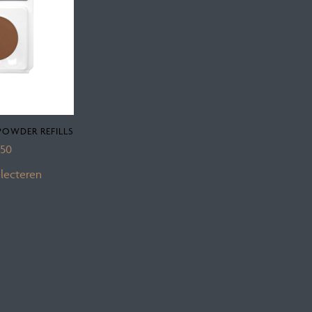
OWDER REFILLS
,50
lecteren